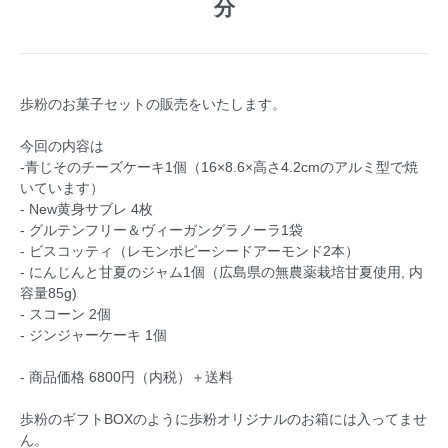
分
歩粉のお菓子セットの販売をいたします。
今回の内容は
-青じそのチーズケーキ1個（16×8.6×高さ4.2cmのアルミ型で焼
いています）
- New黄身サブレ 4枚
- グルテンフリー＆ヴィーガングラノーラ1袋
- ビスコッティ（レモンポピーシードアーモンド2本）
- にんじんと甘夏のジャム1個（広島県の無農薬栽培甘夏使用, 内
容量85g)
- スコーン 2個
- ジンジャーケーキ 1個
- 商品価格 6800円（内税）＋送料
歩粉のギフトBOXのように歩粉オリジナルのお箱には入ってませ
ん。