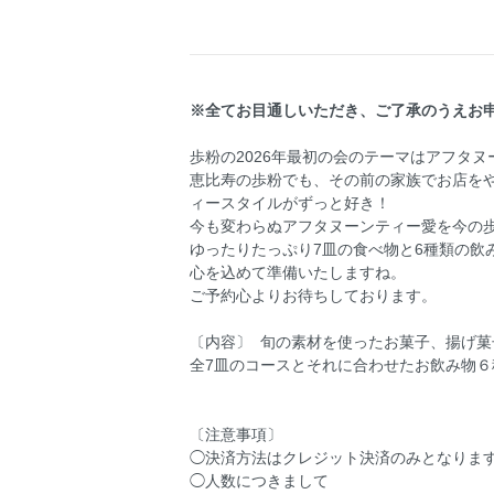
※全てお目通しいただき、ご了承のうえお
歩粉の2026年最初の会のテーマはアフタ
恵比寿の歩粉でも、その前の家族でお店を
ィースタイルがずっと好き！
今も変わらぬアフタヌーンティー愛を今の
ゆったりたっぷり7皿の食べ物と6種類の飲
心を込めて準備いたしますね。
ご予約心よりお待ちしております。
〔内容〕 旬の素材を使ったお菓子、揚げ菓
全7皿のコースとそれに合わせたお飲み物
〔注意事項〕
◯決済方法はクレジット決済のみとなりま
◯人数につきまして