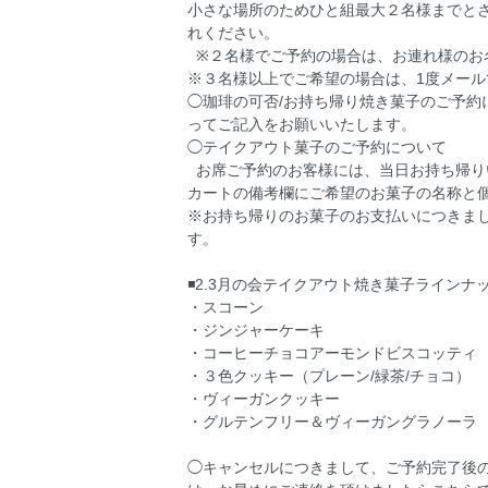
小さな場所のためひと組最大２名様までと
れください。
※２名様でご予約の場合は、お連れ様のお名
※３名様以上でご希望の場合は、1度メー
◯珈琲の可否/お持ち帰り焼き菓子のご予
ってご記入をお願いいたします。
◯テイクアウト菓子のご予約について
お席ご予約のお客様には、当日お持ち帰り
カートの備考欄にご希望のお菓子の名称と
※お持ち帰りのお菓子のお支払いにつきまし
す。
◾️2.3月の会テイクアウト焼き菓子ラインナ
・スコーン
・ジンジャーケーキ
・コーヒーチョコアーモンドビスコッテ
・３色クッキー（プレーン/緑茶/チョコ）
・ヴィーガンクッキー
・グルテンフリー＆ヴィーガングラノー
◯キャンセルにつきまして、ご予約完了後