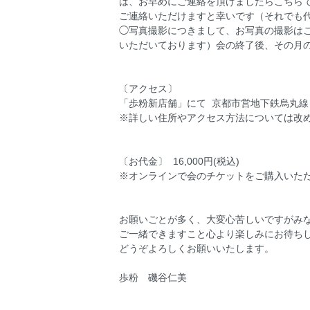
は、お早めにご連絡を頂けましたらこちら
ご連絡いただけますと幸いです（それでも
◯写真撮影につきまして、お写真の撮影は
いただいております）会の終了後、その月
〔アクセス〕
「歩粉新店舗」にて 京都市営地下鉄烏丸線
※詳しい住所やアクセス方法については改
〔お代金〕 16,000円(税込)
※オンラインで会のチケットをご購入いた
お願いごとが多く、大変心苦しいですがみ
ご一緒できますこと心より楽しみにお待ち
どうぞよろしくお願いいたします。
歩粉 磯谷仁美