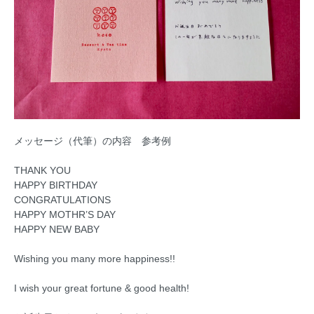
メッセージ（代筆）の内容 参考例
THANK YOU
HAPPY BIRTHDAY
CONGRATULATIONS
HAPPY MOTHR’S DAY
HAPPY NEW BABY
Wishing you many more happiness!!
I wish your great fortune & good health!